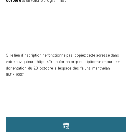
octobre
et en voici le programme :
Si le lien d’inscription ne fonctionne pas, copiez cette adresse dans
votre navigateur :
https://framaforms.org/inscription-a-la-journee-
dorientation-du-20-octobre-a-lespace-des-faluns-manthelan-
1631808801