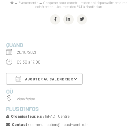
→
Évènements
→
Coopérer pour construire des politiques alimentaires
cohérentes – Journée des PAT à Manthelan
QUAND
20/10/2021
09:30 à 17:00
AJOUTER AU CALENDRIER
OÙ
Télécharger ICS
Calendrier Google
Manthelan
PLUS D'INFOS
Organisateur.e.s :
InPACT Centre
Contact :
communication@inpact-centre.fr