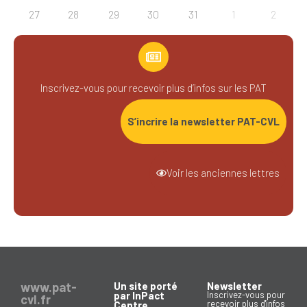
27
28
29
30
31
1
2
Inscrivez-vous pour recevoir plus d’infos sur les PAT
S’incrire la newsletter PAT-CVL
Voir les anciennes lettres
www.pat-
Un site porté
Newsletter
par InPact
Inscrivez-vous pour
cvl.fr
recevoir plus d'infos
Centre