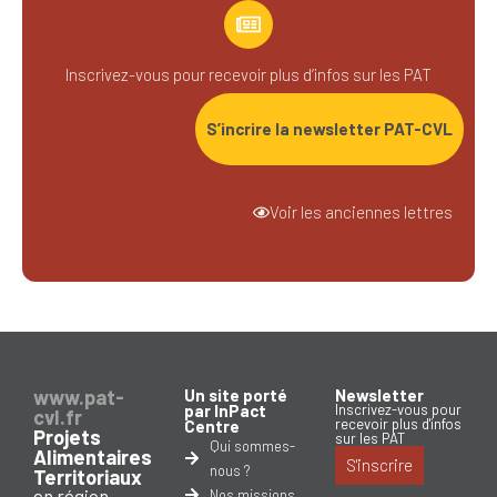
Inscrivez-vous pour recevoir plus d’infos sur les PAT
S’incrire la newsletter PAT-CVL
Voir les anciennes lettres
www.pat-
Un site porté
Newsletter
par InPact
Inscrivez-vous pour
cvl.fr
recevoir plus d'infos
Centre
Projets
sur les PAT
Qui sommes-
Alimentaires
S'inscrire
nous ?
Territoriaux
en région
Nos missions