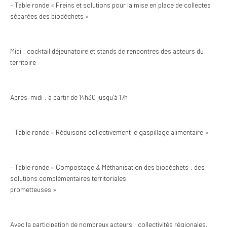
–
Table ronde « Freins et solutions pour la mise en place de collectes
séparées des
biodéchets »
Midi :
cocktail déjeunatoire et stands de rencontres des acteurs du
territoire
Après
–
midi : à partir de 14h30
jusqu
’
à
17
h
–
Table ronde « Réduisons collectivement le gaspill
age alimentaire »
–
T
able ronde « Compostage & Méthanisation des biodéchets : des
solutions complémentaires territoriales
prometteuses »
Avec la participation de nombreux acteurs : collectivités régionales,