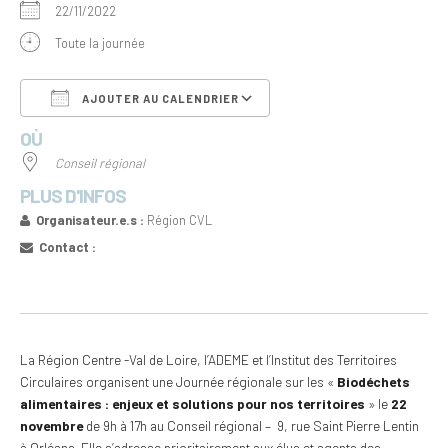
22/11/2022
Toute la journée
AJOUTER AU CALENDRIER
OÙ
Télécharger ICS
Calendrier Google
Conseil régional
PLUS D'INFOS
Organisateur.e.s :
Région CVL
Contact :
La Région Centre -Val de Loire, l’ADEME et l’Institut des Territoires
Circulaires organisent une Journée régionale sur les «
Biodéchets
alimentaires : enjeux et solutions pour nos territoires
» le
22
novembre
de 9h à 17h au Conseil régional – 9, rue Saint Pierre Lentin
à Orléans. Elle s’adresse prioritairement aux élus et agents des