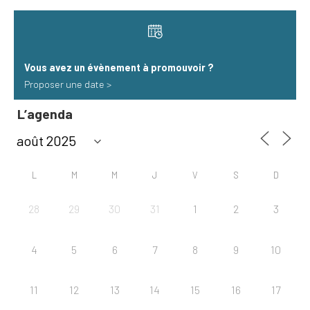
Vous avez un évènement à promouvoir​ ?
Proposer une date >
L’agenda
L
M
M
J
V
S
D
28
29
30
31
1
2
3
4
5
6
7
8
9
10
11
12
13
14
15
16
17