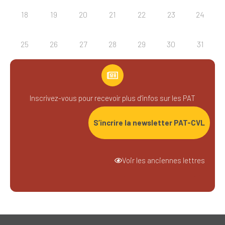
18
19
20
21
22
23
24
25
26
27
28
29
30
31
Inscrivez-vous pour recevoir plus d’infos sur les PAT
S’incrire la newsletter PAT-CVL
Voir les anciennes lettres