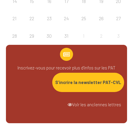
14
15
16
17
18
19
20
21
22
23
24
25
26
27
28
29
30
31
1
2
3
Inscrivez-vous pour recevoir plus d’infos sur les PAT
S’incrire la newsletter PAT-CVL
Voir les anciennes lettres