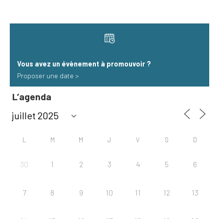
Vous avez un évènement à promouvoir​ ?
Proposer une date >
L’agenda
L
M
M
J
V
S
D
30
1
2
3
4
5
6
7
8
9
10
11
12
13