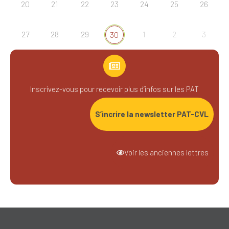
20
21
22
23
24
25
26
27
28
29
1
2
3
30
Inscrivez-vous pour recevoir plus d’infos sur les PAT
S’incrire la newsletter PAT-CVL
Voir les anciennes lettres