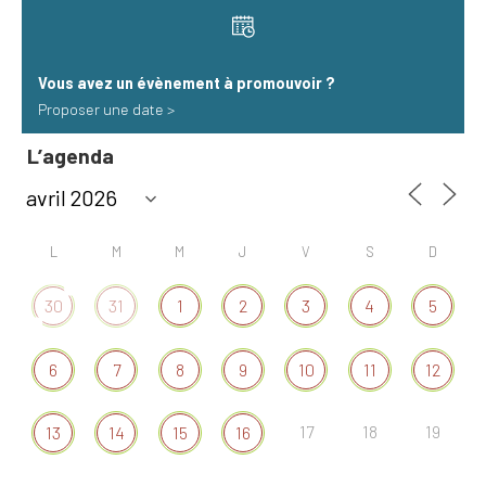
Vous avez un évènement à promouvoir​ ?
Proposer une date >
L’agenda
L
M
M
J
V
S
D
30
31
1
2
3
4
5
6
7
8
9
10
11
12
17
18
19
13
14
15
16