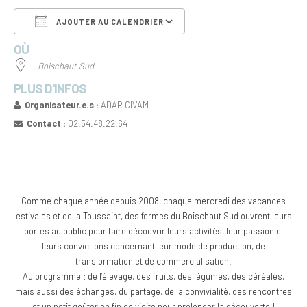
AJOUTER AU CALENDRIER
OÙ
Télécharger ICS
Calendrier Google
Boischaut Sud
PLUS D'INFOS
Organisateur.e.s :
ADAR CIVAM
Contact :
02.54.48.22.64
Comme chaque année depuis 2008, chaque mercredi des vacances
estivales et de la Toussaint, des fermes du Boischaut Sud ouvrent leurs
portes au public pour faire découvrir leurs activités, leur passion et
leurs convictions concernant leur mode de production, de
transformation et de commercialisation.
Au programme : de l’élevage, des fruits, des légumes, des céréales,
mais aussi des échanges, du partage, de la convivialité, des rencontres
et un petit goûter en fin de visite pour prolonger la découverte !