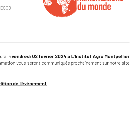
NESCO
dar
Office 365
Out
dra le
vendredi 02 février 2024
à L’Institut Agro Montpellier
grammation vous seront communiqués prochainement sur notre site
dition de l’événement
.