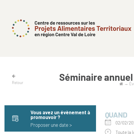
Séminaire annuel
Retour
→
Év
Vous avez un évènement à
QUAND
promouvoir​ ?
02/02/2
Proposer une date >
Toute la 