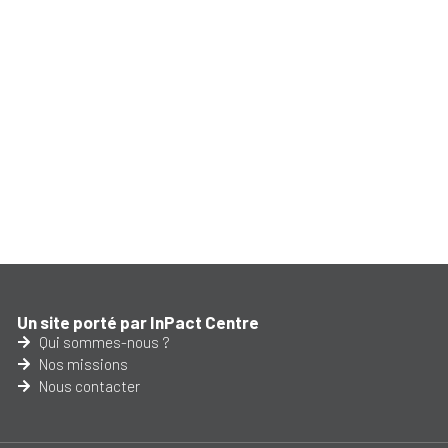
Un site porté par InPact Centre
Qui sommes-nous ?
Nos missions
Nous contacter