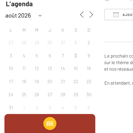
L’agenda
AJOU
Télécharg
L
M
M
J
V
S
D
27
28
29
30
31
1
2
8
3
4
5
6
7
9
Le prochain c
sur le thème d
10
11
12
13
14
15
16
et nos réseaux
17
18
19
20
21
22
23
En attendant, 
24
25
26
27
28
29
30
31
1
2
3
4
5
6