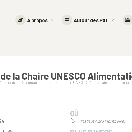
À propos
Autour des PAT
 de la Chaire UNESCO Alimentat
ènements
→
Séminaire annuel de la Chaire UNESCO Alimentations du monde
OÙ
024
Institut Agro Montpellier
PLUS D'INFOS
journée