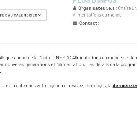
Organisateur.e.s :
Chaire U
Alimentations du monde
TER AU CALENDRIER
Contact :
er ICS
Calendrier Google
iCalen
olloque annuel de la Chaire UNESCO Alimentations du monde se tien
es nouvelles générations et l’alimentation. Les détails de la pro
.
notez la date dans votre agenda et revivez, en images, la
dernière é