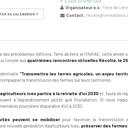
Organisateur.e.s :
Terre de Liens
TER AU CALENDRIER
Contact :
recolte@terredeliens.
er ICS
Calendrier Google
iCalen
s des précédentes éditions, Terre de liens et l’INRAE, cette année 
ous convier aux
quatrièmes rencontres virtuelles Récolte, le 2
 séminaire
“Transmettre les terres agricoles, un enjeu territo
accompagner la transmission des fermes
sur leurs territoires.
agriculteurs·ices partira à la retraite d’ici 2030
et, faute de rep
uvent à l’agrandissement plutôt qu’à l’installation. Si nous n’ag
entaires pourraient disparaître d’ici à 2030.
vités peuvent se mobiliser
pour favoriser la transmission e
d’une nouvelle génération d’agriculteurs·ices,
préserver des ferme