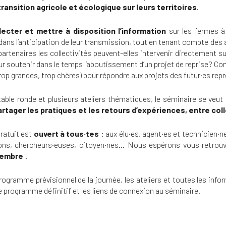
transition agricole et écologique sur leurs territoires
.
lecter et mettre à disposition l’information
sur les fermes 
ans l’anticipation de leur transmission, tout en tenant compte de
partenaires les collectivités peuvent-elles intervenir directement su
our soutenir dans le temps l’aboutissement d’un projet de reprise
rop grandes, trop chères) pour répondre aux projets des futur·es re
table ronde et plusieurs ateliers thématiques, le séminaire se veu
artager les pratiques et les retours d’expériences, entre coll
ratuit est
ouvert à tous·tes
: aux élu·es, agent·es et technicien·n
ons, chercheurs·euses, citoyen·nes… Nous espérons vous retro
vembre
!
rogramme prévisionnel de la journée, les ateliers et toutes les inf
le programme définitif et les liens de connexion au séminaire.