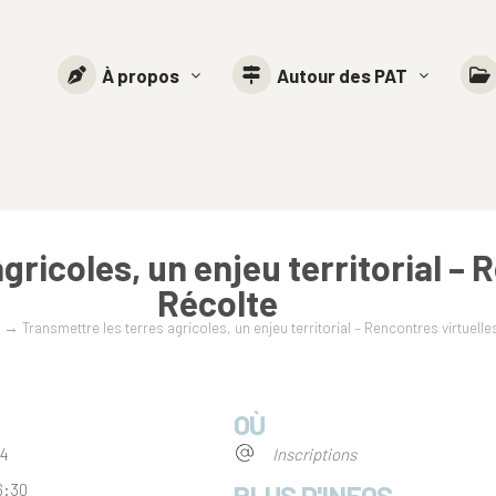
À propos
Autour des PAT
gricoles, un enjeu territorial – 
Récolte
→
Transmettre les terres agricoles, un enjeu territorial – Rencontres virtuelle
OÙ
024
Inscriptions
PLUS D'INFOS
6:30