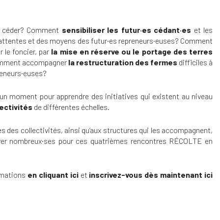
à céder? Comment
sensibiliser les futur·es cédant·es
et les
s attentes et des moyens des futur·es repreneurs·euses? Comment
r le foncier, par
la mise en réserve ou le portage des terres
? Comment accompagner
la restructuration des fermes
difficiles à
preneurs·euses?
t un moment pour apprendre des initiatives qui existent au niveau
ectivités
de différentes échelles.
es des collectivités, ainsi qu’aux structures qui les accompagnent,
uver nombreux·ses pour ces quatrièmes rencontres RÉCOLTE en
ormations
en cliquant ici
et
inscrivez-vous dès maintenant ici