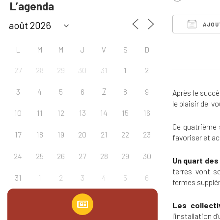
L’agenda
AJOU
Télécharg
L
M
M
J
V
S
D
27
28
29
30
31
1
2
7
3
4
5
6
8
9
Après le succè
le plaisir de v
10
11
12
13
14
15
16
Ce quatrième
17
18
19
20
21
22
23
favoriser et 
24
25
26
27
28
29
30
Un quart des 
terres vont so
31
1
2
3
4
5
6
fermes supplém
Les collecti
l’installation 