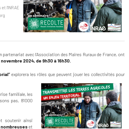
 et l'INRAE
org
dar
Office 365
Out
en partenariat avec l’Association des Maires Ruraux de France, ont
5 novembre 2024, de 9h30 à 16h30.
rial”
explorera les rôles que peuvent jouer les collectivités pour
rise familiale, les
issons pas, 81000
t soutenir ainsi
s nombreuses
et