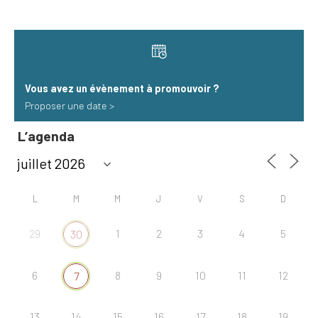
Vous avez un évènement à promouvoir​ ?
Proposer une date >
L’agenda
L
M
M
J
V
S
D
29
1
2
3
4
5
30
6
8
9
10
11
12
7
13
14
15
16
17
18
19