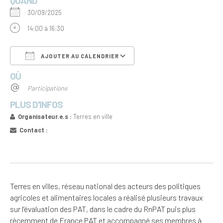
QUAND
30/09/2025
14:00 à 16:30
AJOUTER AU CALENDRIER
OÙ
Télécharger ICS
Calendrier Google
Participations
PLUS D'INFOS
Organisateur.e.s :
Terres en ville
Contact :
Terres en villes, réseau national des acteurs des politiques
agricoles et alimentaires locales a réalisé plusieurs travaux
sur l’évaluation des PAT, dans le cadre du RnPAT puis plus
récemment de France PAT et accompagné ses membres à