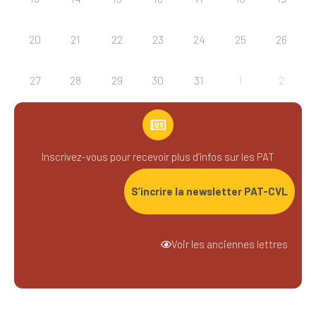
20
21
22
23
24
25
26
27
28
29
30
31
1
2
Inscrivez-vous pour recevoir plus d’infos sur les PAT
S’incrire la newsletter PAT-CVL
Voir les anciennes lettres