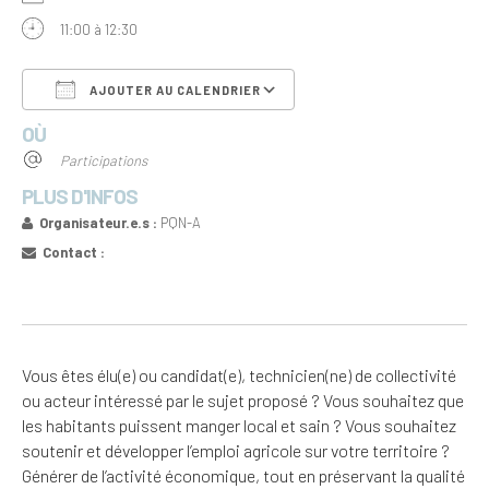
11:00 à 12:30
AJOUTER AU CALENDRIER
OÙ
Télécharger ICS
Calendrier Google
Participations
PLUS D'INFOS
Organisateur.e.s :
PQN-A
Contact :
Vous êtes élu(e) ou candidat(e), technicien(ne) de collectivité
ou acteur intéressé par le sujet proposé ? Vous souhaitez que
les habitants puissent manger local et sain ? Vous souhaitez
soutenir et développer l’emploi agricole sur votre territoire ?
Générer de l’activité économique, tout en préservant la qualité