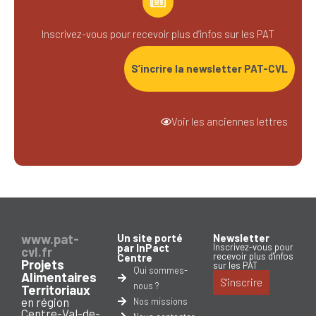
Inscrivez-vous pour recevoir plus d’infos sur les PAT
S’incrire la newsletter PAT-CVL
Voir les anciennes lettres
www.pat-
Un site porté
Newsletter
par InPact
Inscrivez-vous pour
cvl.fr
recevoir plus d'infos
Centre
Projets
sur les PAT
Qui sommes-
Alimentaires
S'inscrire
nous ?
Territoriaux
en région
Nos missions
Centre-Val-de-