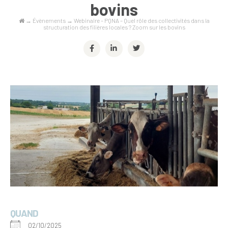
bovins
→
Évènements
→
Webinaire – PQNA – Quel rôle des collectivités dans la
structuration des filières locales ? Zoom sur les bovins
QUAND
02/10/2025