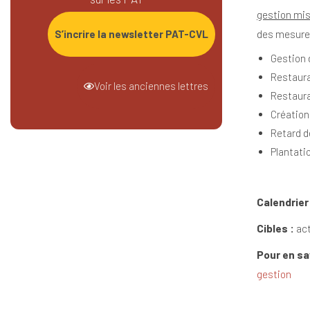
gestion mis
des mesure
S’incrire la newsletter PAT-CVL
Gestion 
Restaura
Voir les anciennes lettres
Restaura
Création
Retard d
Plantati
Calendrier
Cibles :
act
Pour en sav
gestion