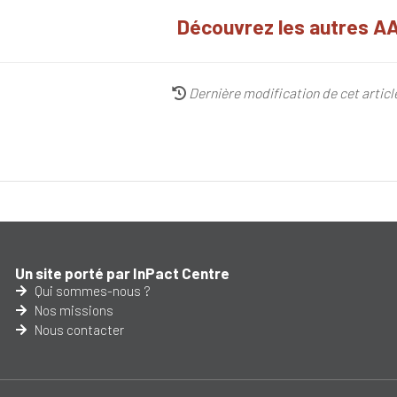
Découvrez les autres AA
Dernière modification de cet artic
Un site porté par InPact Centre
Qui sommes-nous ?
Nos missions
Nous contacter