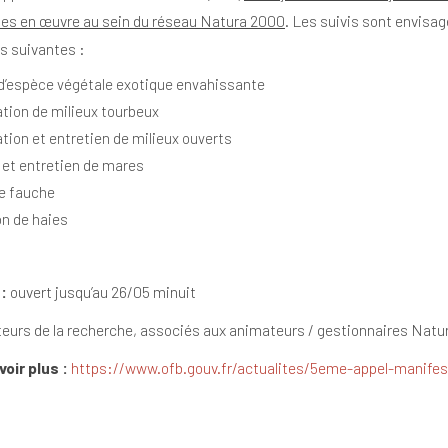
es en œuvre au sein du réseau Natura 2000
. Les suivis sont envisag
s suivantes :
d’espèce végétale exotique envahissante
tion de milieux tourbeux
tion et entretien de milieux ouverts
 et entretien de mares
e fauche
on de haies
 :
ouvert jusqu’au 26/05 minuit
eurs de la recherche, associés aux animateurs / gestionnaires Nat
oir plus :
https://www.ofb.gouv.fr/actualites/5eme-appel-manifes