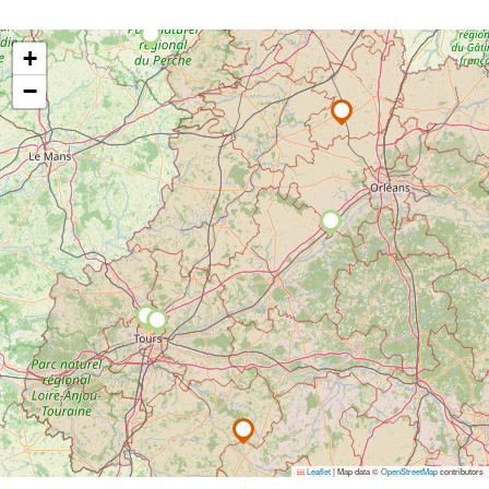
+
−
Leaflet
|
Map data ©
OpenStreetMap
contributors