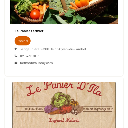
Le Panier fermier
Paniers
La rigaudière 36700 Saint-Cyran-du-Jambot
02 54 38 81 65
bernard@b-lamy.com