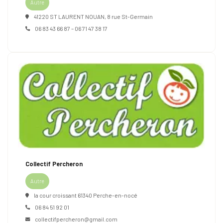
Autre
41220 ST LAURENT NOUAN, 8 rue St-Germain
06 83 43 66 87 – 06 71 47 38 17
Collectif Percheron
Autre
la cour croissant 61340 Perche-en-nocé
06 84 51 92 01
collectifpercheron@gmail.com