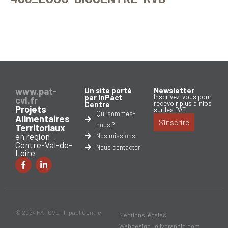
www.pat-
Un site porté
Newsletter
par InPact
Inscrivez-vous pour
cvl.fr
recevoir plus d'infos
Centre
Projets
sur les PAT
Qui sommes-
Alimentaires
S'inscrire
nous ?
Territoriaux
en région
Nos missions
Centre-Val-de-
Nous contacter
Loire
© 2024 PAT CVL - Inpact Centre
Mentions légales
Webdesign : olivgraphic.com