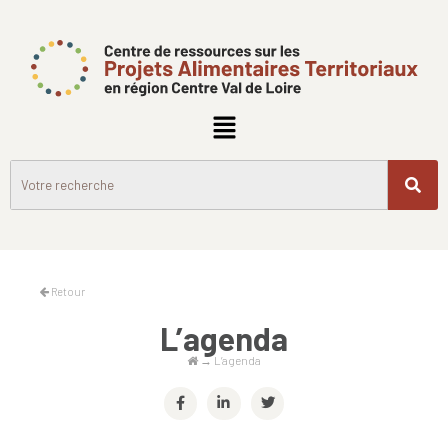
Retour
L’agenda
→
L’agenda