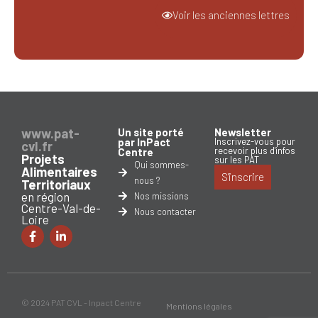
Voir les anciennes lettres
www.pat-
Un site porté
Newsletter
par InPact
Inscrivez-vous pour
cvl.fr
recevoir plus d'infos
Centre
Projets
sur les PAT
Qui sommes-
Alimentaires
S'inscrire
nous ?
Territoriaux
en région
Nos missions
Centre-Val-de-
Nous contacter
Loire
© 2024 PAT CVL - Inpact Centre
Mentions légales