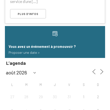
service d’une [...]
PLUS D’INFOS
Vous avez un évènement à promouvoir​ ?
Proposer une date >
L’agenda
L
M
M
J
V
S
D
27
28
29
30
31
1
2