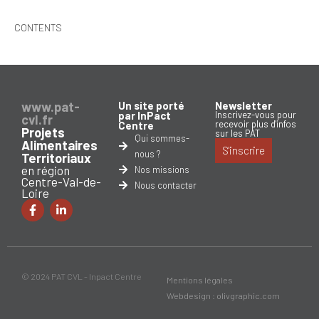
CONTENTS
www.pat-
Un site porté
Newsletter
par InPact
Inscrivez-vous pour
cvl.fr
recevoir plus d'infos
Centre
Projets
sur les PAT
Qui sommes-
Alimentaires
S'inscrire
nous ?
Territoriaux
en région
Nos missions
Centre-Val-de-
Nous contacter
Loire
© 2024 PAT CVL - Inpact Centre
Mentions légales
Webdesign : olivgraphic.com