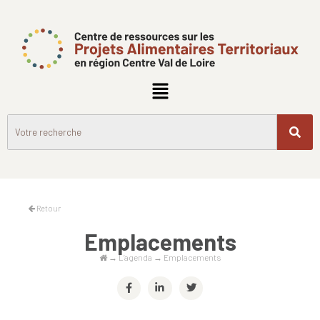
Retour
Emplacements
→
L’agenda
→
Emplacements