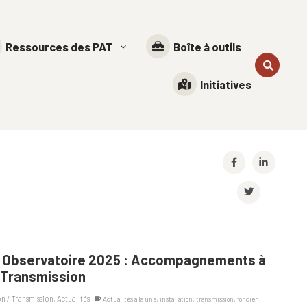
Ressources des PAT
Boîte à outils
Initiatives
– Observatoire 2025 : Accompagnements à
n/Transmission
on / Transmission
,
Actualités
|
Actualités à la une
,
installation
,
transmission
,
foncier