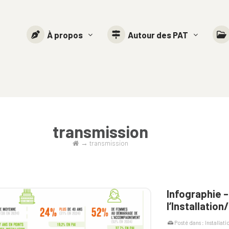
À propos
Autour des PAT
transmission
→
transmission
Infographie 
l’Installatio
Posté dans :
Installati