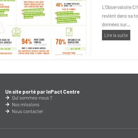
L’Observatoire C
revient dans sa t
données sur…
Lire la suite
Un site porté par InPact Centre
Qui sommes-nous ?
Nos missions
Nous contacter