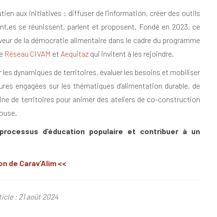
n aux initiatives : diffuser de l’information, créer des outils
tant.es se réunissent, parlent et proposent. Fondé en 2023, ce
aveur de la démocratie alimentaire dans le cadre du programme
le
Réseau CIVAM
et
Aequitaz
qui invitent à les rejoindre.
r les dynamiques de territoires, évaluer les besoins et mobiliser
tures engagées sur les thématiques d’alimentation durable, de
aine de territoires pour animer des ateliers de co-construction
louse.
s processus d’éducation populaire et contribuer à un
on de Carav’Alim <<
icle : 21 août 2024