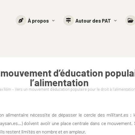
À propos
Autour des PAT
 mouvement d’éducation populair
l’alimentation
v’Alim – Vers un mouvement d’éducation populaire pour le droit à l’alimentatio
on alimentaire nécessite de dépasser le cercle des militant.es : 
paysan.es…) doivent avoir une place centrale dans ce mouvement. Si 
 ils restent limités en nombre et en ampleur.