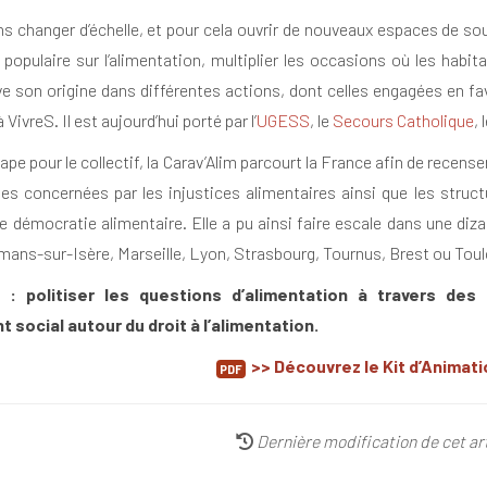
 changer d’échelle, et pour cela ouvrir de nouveaux espaces de soutie
 populaire sur l’alimentation, multiplier les occasions où les habi
ve son origine dans différentes actions, dont celles engagées en f
 VivreS. Il est aujourd’hui porté par l’
UGESS
, le
Secours Catholique
, 
pe pour le collectif, la Carav’Alim parcourt la France afin de recense
es concernées par les injustices alimentaires ainsi que les struc
de démocratie alimentaire. Elle a pu ainsi faire escale dans une diz
mans-sur-Isère, Marseille, Lyon, Strasbourg, Tournus, Brest ou Tou
n : politiser les questions d’alimentation à travers de
social autour du droit à l’alimentation.
>> Découvrez le Kit d’Animati
Dernière modification de cet art