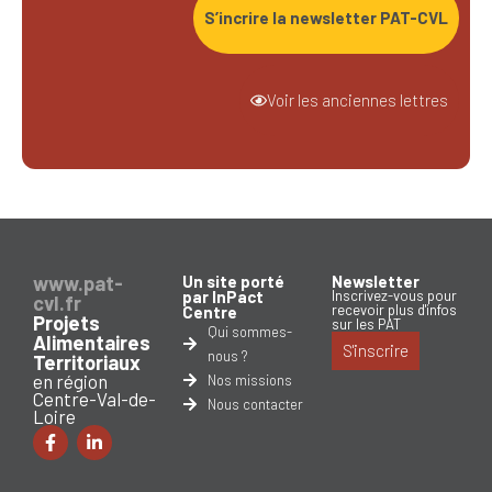
S’incrire la newsletter PAT-CVL
Voir les anciennes lettres
www.pat-
Un site porté
Newsletter
par InPact
Inscrivez-vous pour
cvl.fr
recevoir plus d'infos
Centre
Projets
sur les PAT
Qui sommes-
Alimentaires
S'inscrire
nous ?
Territoriaux
en région
Nos missions
Centre-Val-de-
Nous contacter
Loire