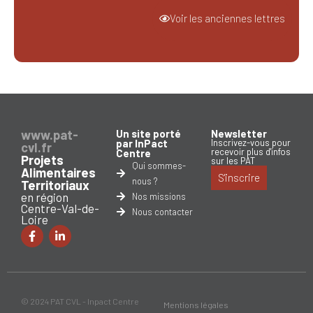
Voir les anciennes lettres
www.pat-
Un site porté
Newsletter
par InPact
Inscrivez-vous pour
cvl.fr
recevoir plus d'infos
Centre
Projets
sur les PAT
Qui sommes-
Alimentaires
S'inscrire
nous ?
Territoriaux
en région
Nos missions
Centre-Val-de-
Nous contacter
Loire
© 2024 PAT CVL - Inpact Centre
Mentions légales