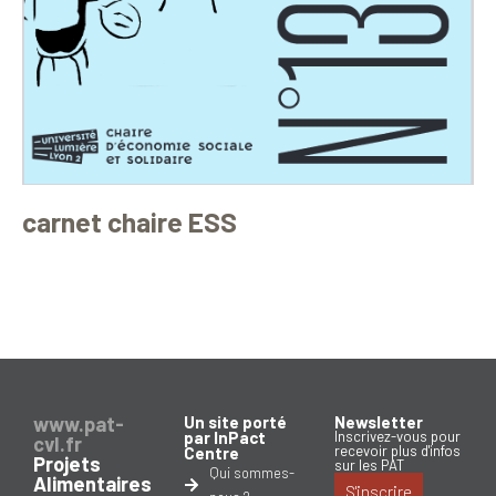
carnet chaire ESS
www.pat-
Un site porté
Newsletter
par InPact
Inscrivez-vous pour
cvl.fr
recevoir plus d'infos
Centre
Projets
sur les PAT
Qui sommes-
Alimentaires
S'inscrire