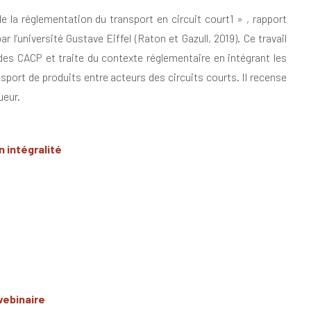
de la réglementation du transport en circuit court1 » , rapport
 l’université Gustave Eiffel (Raton et Gazull, 2019). Ce travail
des CACP et traite du contexte réglementaire en intégrant les
nsport de produits entre acteurs des circuits courts. Il recense
ueur.
n intégralité
webinaire