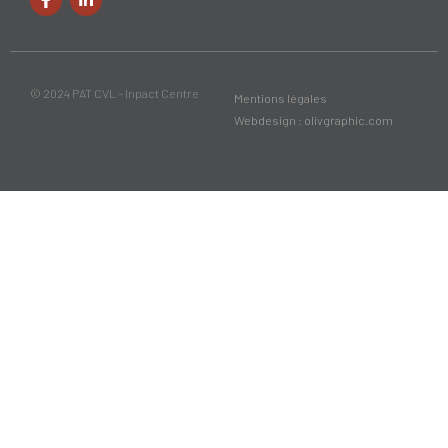
© 2024 PAT CVL - Inpact Centre
Mentions légales
Webdesign : olivgraphic.com