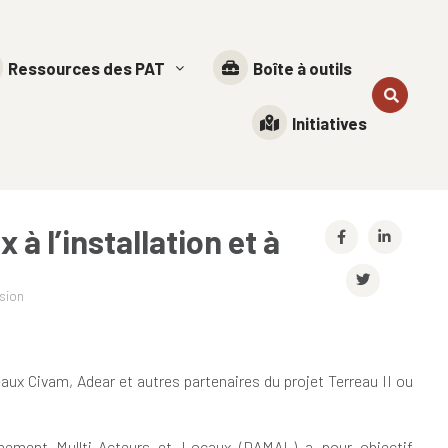
Ressources des PAT
Boîte à outils
Initiatives
 l’installation et à
ssion
eaux Civam, Adear et autres partenaires du projet Terreau II ou
gnement Mullti-Acteurs et Locaux (DAMAL) a pour objectif