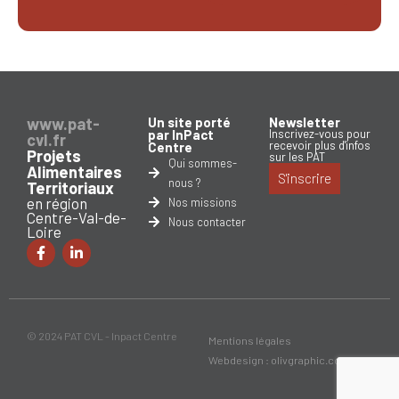
www.pat-
Un site porté
Newsletter
par InPact
Inscrivez-vous pour
cvl.fr
recevoir plus d'infos
Centre
Projets
sur les PAT
Qui sommes-
Alimentaires
S'inscrire
nous ?
Territoriaux
en région
Nos missions
Centre-Val-de-
Nous contacter
Loire
© 2024 PAT CVL - Inpact Centre
Mentions légales
Webdesign : olivgraphic.com