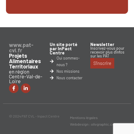
www.pat-
Un site porté
Newsletter
par InPact
Inscrivez-vous pour
cvl.fr
recevoir plus d'infos
Centre
Projets
sur les PAT
Qui sommes-
Alimentaires
S'inscrire
nous ?
Territoriaux
en région
Nos missions
Centre-Val-de-
Nous contacter
Loire
© 2024 PAT CVL - Inpact Centre
Mentions légales
Webdesign : olivgraphic.com