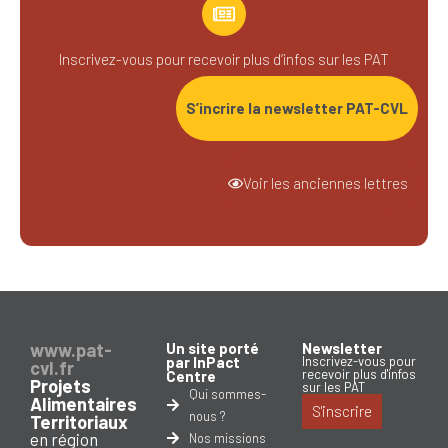
Inscrivez-vous pour recevoir plus d’infos sur les PAT
S’incrire la newsletter PAT-CVL
Voir les anciennes lettres
www.pat-
Un site porté
Newsletter
par InPact
Inscrivez-vous pour
cvl.fr
recevoir plus d'infos
Centre
Projets
sur les PAT
Qui sommes-
Alimentaires
S'inscrire
nous ?
Territoriaux
en région
Nos missions