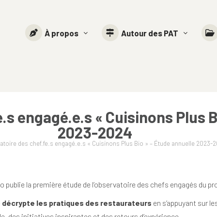
À propos
Autour des PAT
.s engagé.e.s « Cuisinons Plus B
2023-2024
toire des chef.fe.s engagé.e.s « Cuisinons Plus Bio » – Étude annuelle 2023-
o publie la première étude de l’observatoire des chefs engagés du p
e
décrypte les pratiques des restaurateurs
en s’appuyant sur le
, des initiatives inspirantes et des retours d’expérience.