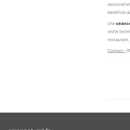
association
bénéficie d
Une
séance
visite tech
restaurant.
Contact :
01