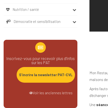
Nutrition / santé
Démocratie et sensibilisation
Inscrivez-vous pour recevoir plus d’infos
sur les PAT
Mon Restau 
S’incrire la newsletter PAT-CVL
maisons de 
Après l’aut
Voir les anciennes lettres
d’échanger s
Une
séance