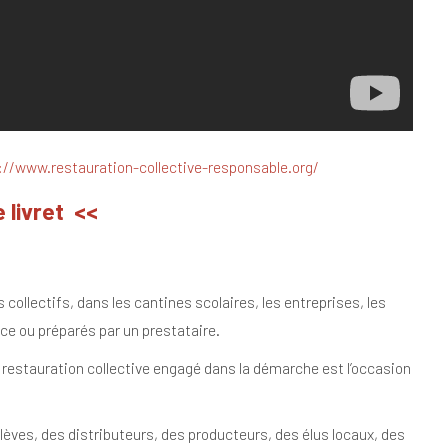
://www.restauration-collective-responsable.org/
 livret <<
s collectifs, dans les cantines scolaires, les entreprises, les
ace ou préparés par un prestataire.
a restauration collective engagé dans la démarche est l’occasion
lèves, des distributeurs, des producteurs, des élus locaux, des