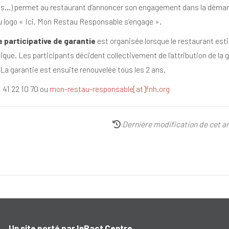
s…) permet au restaurant d’annoncer son engagement dans la démarche e
u logo « Ici, Mon Restau Responsable s’engage ».
 participative de garantie
est organisée lorsque le restaurant esti
nique. Les participants décident collectivement de l’attribution de la
 La garantie est ensuite renouvelée tous les 2 ans.
 41 22 10 70 ou
mon-restau-responsable[at]fnh.org
Dernière modification de cet art
Un site porté par InPact Centre