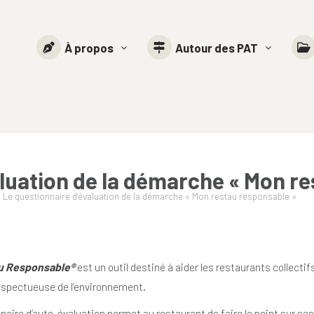
À propos
Autour des PAT
aluation de la démarche « Mon r
→
Le questionnaire d’évaluation de la démarche « Mon restau responsable »
u Responsable®
est un outil destiné à aider les restaurants collecti
respectueuse de l’environnement.
naire d’auto-évaluation permet au restaurant de faire le point sur se