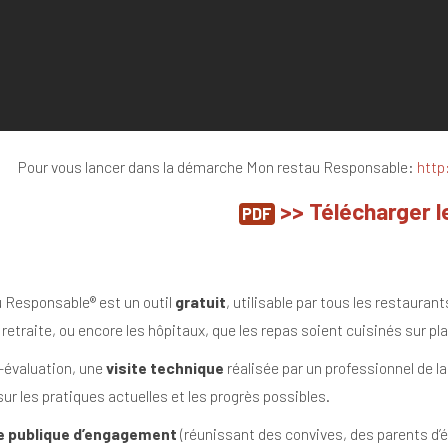
Pour vous lancer dans la démarche Mon restau Responsable:
http
>> Télécharger le
Responsable® est un outil
gratuit
, utilisable par tous les restaurant
retraite, ou encore les hôpitaux, que les repas soient cuisinés sur pl
o-évaluation, une
visite technique
réalisée par un professionnel de l
ur les pratiques actuelles et les progrès possibles.
 publique d’engagement
(réunissant des convives, des parents d’é