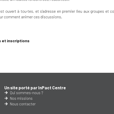
st ouvert à tou·tes, et s’adresse en premier lieu aux groupes et co
 sur comment animer ces discussions.
s et inscriptions
Un site porté par InPact Centre
Qui sommes-nous ?
Nos missions
Nous contacter