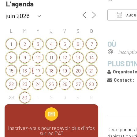
L’agenda
AJOU
Télécharg
L
M
M
J
V
S
D
OÙ
1
2
3
4
5
6
7
Inscripti
8
9
10
11
12
13
14
PLUS D'I
15
16
17
18
19
20
21
Organisateu
Contact :
22
23
24
25
26
27
28
29
1
2
3
4
5
30
Inscrivez-vous pour recevoir plus d’infos
Deux groupes l
sur les PAT
d’animation ut