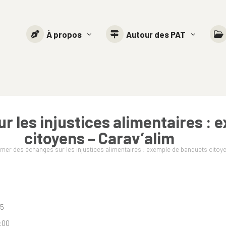
À propos
Autour des PAT
r les injustices alimentaires :
citoyens – Carav’alim
mer des échanges sur les injustices alimentaires : exemple de banquets citoye
025
2:00