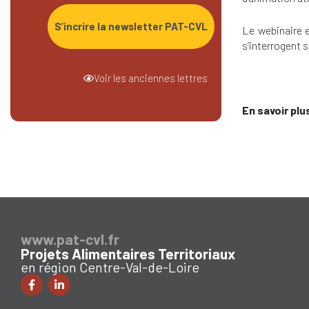
S’incrire la newsletter PAT-CVL
Le webinaire e
s’interrogent
Voir les anciennes lettres
En savoir plu
www.pat-cvl.fr
Projets Alimentaires Territoriaux
en région Centre-Val-de-Loire