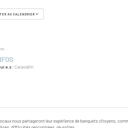
TER AU CALENDRIER
er ICS
Calendrier Google
iCalen
ons
NFOS
r.e.s :
Carav'alim
ocaux nous partageront leur expérience de banquets citoyens, comme ou
ilisés, difficultés rencontrées, réussites…