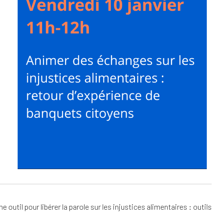
dar
Office 365
Out
til pour libérer la parole sur les injustices alimentaires : outils