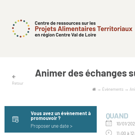
Animer des échanges su
Retour
→
Évènements
→
Ani
Vous avez un évènement à
QUAND
promouvoir​ ?
10/01/2
Proposer une date >
11:00 à 1