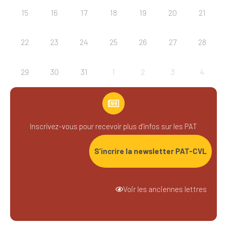
15
16
17
18
19
20
21
22
23
24
25
26
27
28
29
30
31
1
2
3
4
Inscrivez-vous pour recevoir plus d’infos sur les PAT
S’incrire la newsletter PAT-CVL
Voir les anciennes lettres