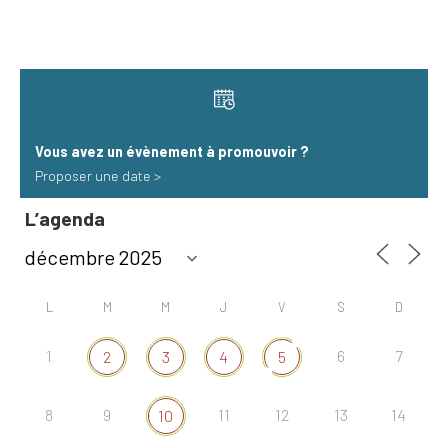
Vous avez un évènement à promouvoir​ ?
Proposer une date >
L’agenda
L
M
M
J
V
S
D
1
6
7
2
3
4
5
8
9
11
12
13
14
10