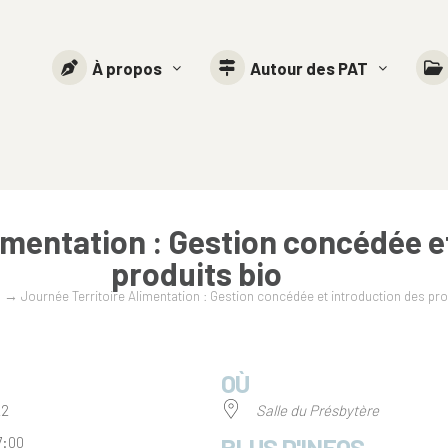
À propos
Autour des PAT
imentation : Gestion concédée e
produits bio
s
→
Journée Territoire Alimentation : Gestion concédée et introduction des pro
OÙ
022
Salle du Présbytère
PLUS D'INFOS
7:00