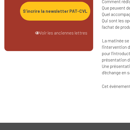
Comment rédige
Que peuvent dem
S’incrire la newsletter PAT-CVL
Quel accompagn
Qui sont les o
l’achat de prod
Voir les anciennes lettres
La matinée se 
l’intervention 
pour l’introduc
présentation d
Une présentati
d’échange en s
Cet évènement e