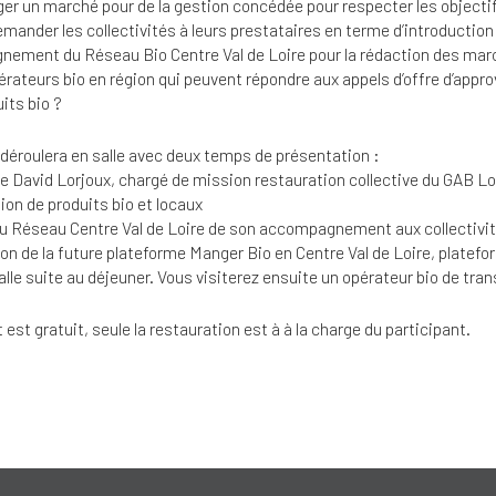
r un marché pour de la gestion concédée pour respecter les objectifs
ander les collectivités à leurs prestataires en terme d’introduction 
ement du Réseau Bio Centre Val de Loire pour la rédaction des march
pérateurs bio en région qui peuvent répondre aux appels d’offre d’appr
uits bio ?
déroulera en salle avec deux temps de présentation :
de David Lorjoux, chargé de mission restauration collective du GAB Lo
tion de produits bio et locaux
u Réseau Centre Val de Loire de son accompagnement aux collectivi
on de la future plateforme Manger Bio en Centre Val de Loire, platef
alle suite au déjeuner. Vous visiterez ensuite un opérateur bio de tr
st gratuit, seule la restauration est à à la charge du participant.