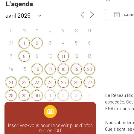
L’agenda
AJOU
Télécharg
L
M
M
J
V
S
D
31
3
4
5
6
1
2
7
9
10
12
13
8
11
14
15
16
17
18
19
20
21
22
23
24
25
26
27
Le Réseau Bio 
4
28
29
30
1
2
3
concédée. Cette
EGAlim dans la 
Nous aborderon
Inscrivez-vous pour recevoir plus d’infos
Quels sont les 
sur les PAT