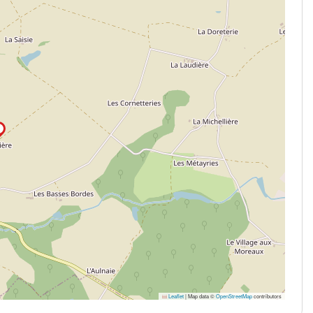
Leaflet
|
Map data ©
OpenStreetMap
contributors