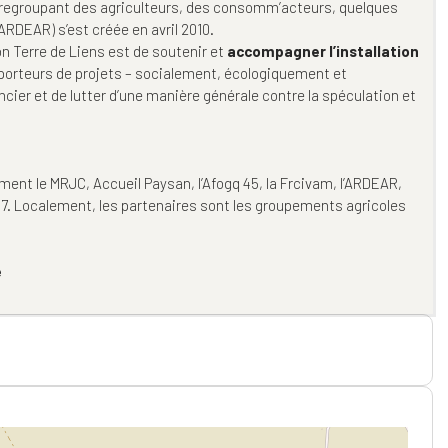
 regroupant des agriculteurs, des consomm’acteurs, quelques
ARDEAR) s’est créée en avril 2010.
on Terre de Liens est de soutenir et
accompagner l’installation
 porteurs de projets – socialement, écologiquement et
ier et de lutter d’une manière générale contre la spéculation et
ent le MRJC, Accueil Paysan, l’Afogq 45, la Frcivam, l’ARDEAR,
37. Localement, les partenaires sont les groupements agricoles
e