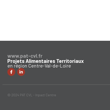
www.pat-cvl.fr
Projets Alimentaires Territoriaux
en région Centre-Val-de-Loire
© 2024 PAT CVL - Inpact Centre