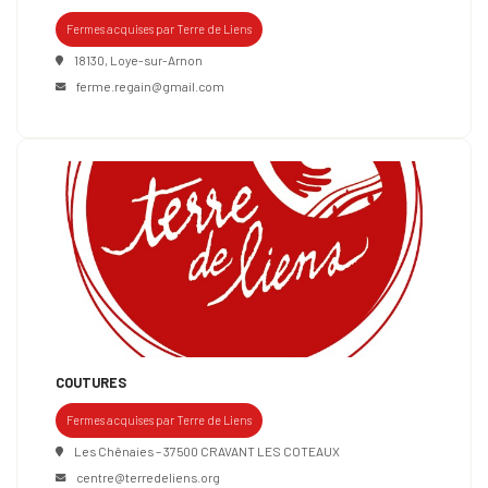
Fermes acquises par Terre de Liens
18130, Loye-sur-Arnon
ferme.regain@gmail.com
COUTURES
Fermes acquises par Terre de Liens
Les Chênaies – 37500 CRAVANT LES COTEAUX
centre@terredeliens.org