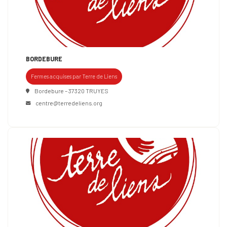
BORDEBURE
Fermes acquises par Terre de Liens
Bordebure – 37320 TRUYES
centre@terredeliens.org