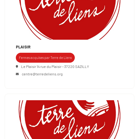
PLAISIR
Fermes acquises par Terre de Liens
Le Plaisir 14 rue du Plaisir – 37220 SAZILLY
centre@terredeliens.org