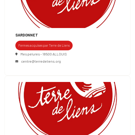
SARDONNET
Fermes acquises par Terre de Liens
Mes pelures - 18500 ALLOUIS
centre@terredeliens.org