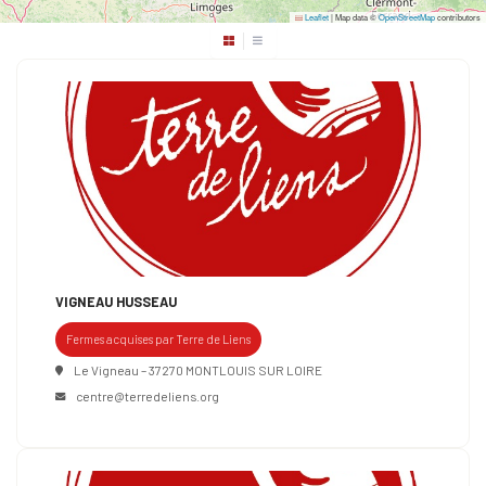
Leaflet
|
Map data ©
OpenStreetMap
contributors
VIGNEAU HUSSEAU
Fermes acquises par Terre de Liens
Le Vigneau – 37270 MONTLOUIS SUR LOIRE
centre@terredeliens.org