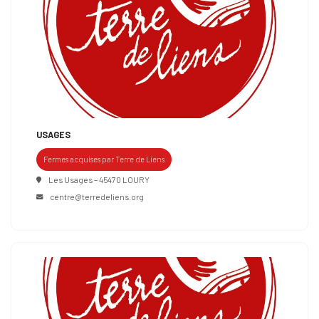
USAGES
Fermes acquises par Terre de Liens
Les Usages – 45470 LOURY
centre@terredeliens.org