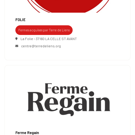
FOLIE
Fermes acquises par Terre de Liens
La Folie – 37160 LA CELLE ST AVANT
centre@terredeliens.org
Ferme Regain