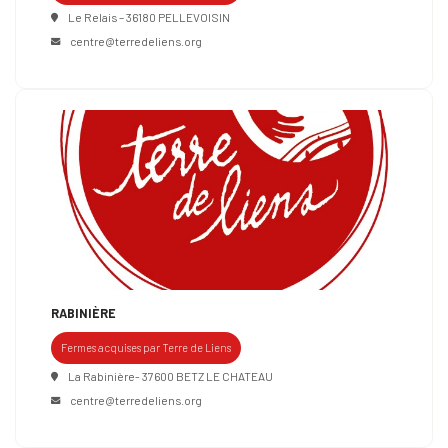
Le Relais – 36180 PELLEVOISIN
centre@terredeliens.org
RABINIÈRE
Fermes acquises par Terre de Liens
La Rabinière- 37600 BETZ LE CHATEAU
centre@terredeliens.org