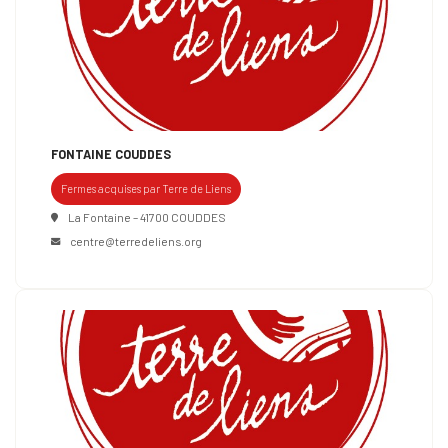
FONTAINE COUDDES
Fermes acquises par Terre de Liens
La Fontaine – 41700 COUDDES
centre@terredeliens.org