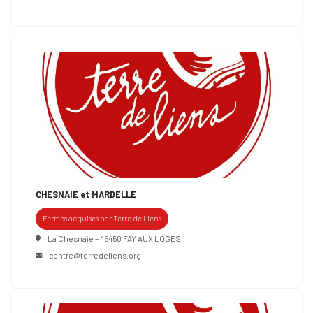
CHESNAIE et MARDELLE
Fermes acquises par Terre de Liens
La Chesnaie – 45450 FAY AUX LOGES
centre@terredeliens.org