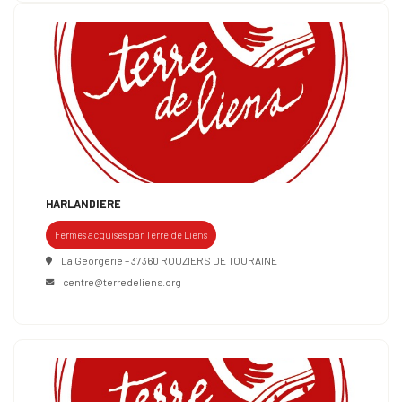
HARLANDIERE
Fermes acquises par Terre de Liens
La Georgerie – 37360 ROUZIERS DE TOURAINE
centre@terredeliens.org