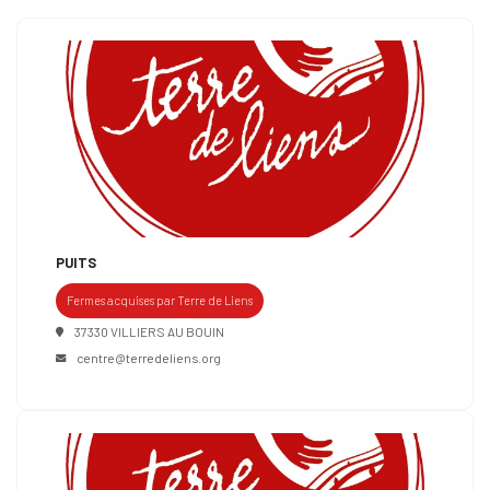
PUITS
Fermes acquises par Terre de Liens
37330 VILLIERS AU BOUIN
centre@terredeliens.org