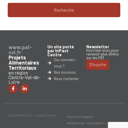
Recherche
www.pat-
Un site porté
Newsletter
par InPact
Inscrivez-vous pour
cvl.fr
recevoir plus d'infos
Centre
Projets
sur les PAT
Qui sommes-
Alimentaires
S'inscrire
nous ?
Territoriaux
en région
Nos missions
Centre-Val-de-
Nous contacter
Loire
© 2024 PAT CVL - Inpact Centre
Mentions légales
Webdesign : olivgraphic.com