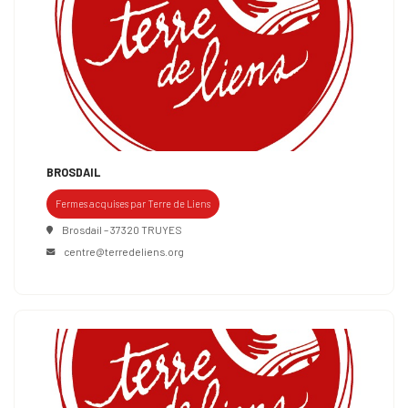
BROSDAIL
Fermes acquises par Terre de Liens
Brosdail – 37320 TRUYES
centre@terredeliens.org