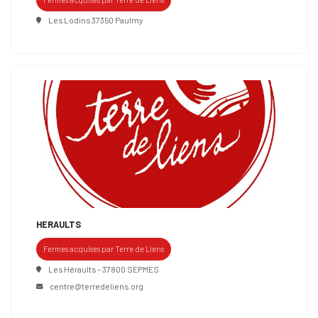
Les Lodins 37350 Paulmy
HERAULTS
Fermes acquises par Terre de Liens
Les Héraults – 37800 SEPMES
centre@terredeliens.org