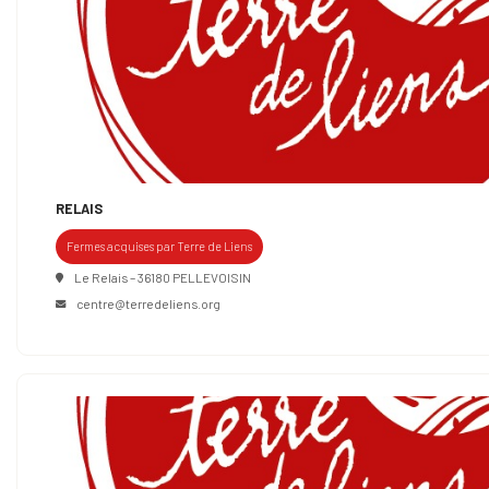
RELAIS
Fermes acquises par Terre de Liens
Le Relais – 36180 PELLEVOISIN
centre@terredeliens.org