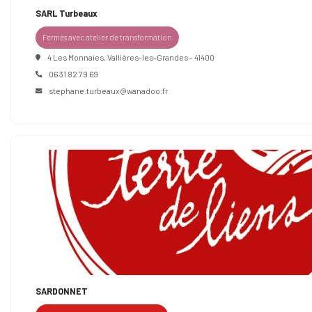
SARL Turbeaux
Fermes avec atelier de transformation
4 Les Monnaies, Vallières-les-Grandes - 41400
06 31 82 79 69
stephane.turbeaux@wanadoo.fr
SARDONNET