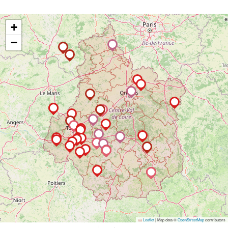
+
−
Leaflet
|
Map data ©
OpenStreetMap
contributors