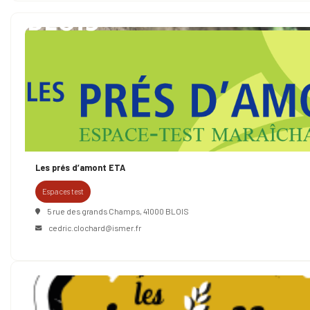
Les prés d’amont ETA
Espaces test
5 rue des grands Champs, 41000 BLOIS
cedric.clochard@ismer.fr