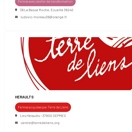
Fermes avec atelier de transformation
36 La Basse Roche, Ecueillé 36240
ludovic-moreau36@orange.fr
HERAULTS
Fermes acquises par Terre de Liens
Les Héraults – 37800 SEPMES
centre@terredeliens.org