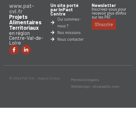
www.pat-
Un site porté
Newsletter
par InPact
Inscrivez-vous pour
cvl.fr
recevoir plus d'infos
Centre
Projets
sur les PAT
Qui sommes-
Alimentaires
S'inscrire
nous ?
Territoriaux
en région
Nos missions
Centre-Val-de-
Nous contacter
Loire
© 2024 PAT CVL - Inpact Centre
Mentions légales
Webdesign : olivgraphic.com